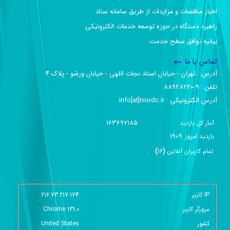
اخبار مناقصات و مزایدات از طریق سامانه ستاد
راهبرد دستگاه در حوزه توسعه خدمات الکترونیکی
بیانیه توافق سطح خدمت
تماس با ما
آدرس :‌ تهران - خیابان استاد نجات اللهی - خیابان ورشو - پلاک ۴
تلفن :‌ 9-88928220
آدرس الکترونیکی :‌ info[at]niordc.ir
163697185
آمار کل بازدید
1909
بازديد امروز
تمام کاربران آنلاين
(
16
)
گزارش آمار سایت - خلاصه
IP کاربر
216.73.217.174
مرورگر کاربر
Chrome 131.0
کشور
United States