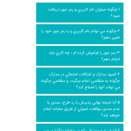
1-چگونه مي­توان نام کاربري و رمز عبور دريافت
نمود؟
2-چگونه مي توانم نام کاربري و يا رمز عبور خود را
تغيير دهم؟
3-رمز عبور را فراموش کرده ام ، چه کاري بايد
انجام دهم؟
4-کمبود مدارک و اشکالات احتمالي در مدارک
چگونه به متقاضي اعلام مي­گردد و متقاضي چگونه
مي تواند آنها را اصلاح کند؟
5-آيا نتيجه نهايي پذيرش يا رد طرح، صدور يا
عدم صدور موافقت اصولي از طريق سامانه اعلام
خواهد شد؟
6-آيا غير از مستنداتي که در سامانه بارگذاري مي­