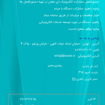
دستورالعمل مشارکت الکترونیک ذی نفعان در تهیه دستورالعمل ها
بیانیه راهبرد مشارکت دستگاه با مردم
اخبار مناقصات و مزایدات از طریق سامانه ستاد
راهبرد دستگاه در حوزه توسعه خدمات الکترونیکی
بیانیه توافق سطح خدمت
تماس با ما
آدرس :‌ تهران - خیابان استاد نجات اللهی - خیابان ورشو - پلاک ۴
تلفن :‌ 9-88928220
آدرس الکترونیکی :‌ info[at]niordc.ir
163686940
آمار کل بازدید
315
بازديد امروز
تمام کاربران آنلاين
(
1
)
گزارش آمار سایت - خلاصه
IP کاربر
216.73.217.95