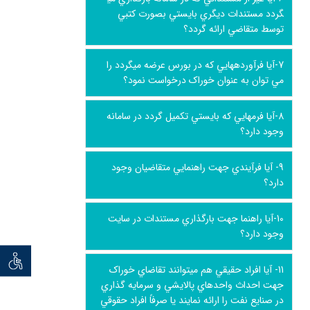
گردد مستندات ديگري بايستي بصورت کتبي
توسط متقاضي ارائه گردد؟
7-آيا فرآورده­هايي که در بورس عرضه مي­گردد را
مي توان به عنوان خوراک درخواست نمود؟
8-آيا فرمهايي که بايستي تکميل گردد در سامانه
وجود دارد؟
9- آيا فرآيندي جهت راهنمايي متقاضيان وجود
دارد؟
10-آيا راهنما جهت بارگذاري مستندات در سايت
وجود دارد؟
توان خو
11- آيا افراد حقيقي هم مي­توانند تقاضاي خوراک
جهت احداث واحدهاي پالايشي و سرمايه­ گذاري
در صنايع نفت را ارائه نمايند يا صرفاً افراد حقوقي