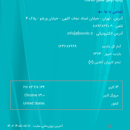
بیانیه توافق سطح خدمت
تماس با ما
آدرس :‌ تهران - خیابان استاد نجات اللهی - خیابان ورشو - پلاک ۴
تلفن :‌ 9-88928220
آدرس الکترونیکی :‌ info[at]niordc.ir
163687999
آمار کل بازدید
1374
بازديد امروز
تمام کاربران آنلاين
(
7
)
گزارش آمار سایت - خلاصه
IP کاربر
216.73.217.134
مرورگر کاربر
Chrome 131.0
کشور
United States
آخرین بروزرسانی سایت : 1405/05/16 14:02