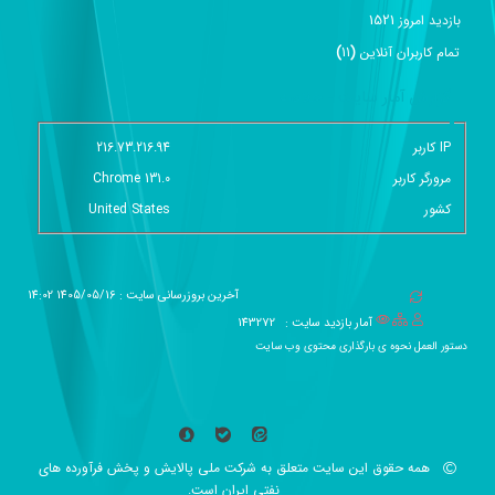
1521
بازديد امروز
تمام کاربران آنلاين
(
11
)
گزارش آمار سایت - خلاصه
IP کاربر
216.73.216.94
مرورگر کاربر
Chrome 131.0
کشور
United States
آخرین بروزرسانی سایت : 1405/05/16 14:02
آمار بازدید سایت :
143272
دستور العمل نحوه ی بارگذاری محتوی وب سایت
همه حقوق این سایت متعلق به شرکت ملی پالایش و پخش فرآورده های
نفتی ایران است.