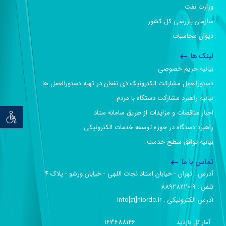
وزارت نفت
سازمان بازرسی کل کشور
دیوان محاسبات
لینک ها
بیانیه حریم خصوصی
دستورالعمل مشارکت الکترونیک ذی نفعان در تهیه دستورالعمل ها
بیانیه راهبرد مشارکت دستگاه با مردم
اخبار مناقصات و مزایدات از طریق سامانه ستاد
توان خو
راهبرد دستگاه در حوزه توسعه خدمات الکترونیکی
بیانیه توافق سطح خدمت
تماس با ما
آدرس :‌ تهران - خیابان استاد نجات اللهی - خیابان ورشو - پلاک ۴
تلفن :‌ 9-88928220
آدرس الکترونیکی :‌ info[at]niordc.ir
163688146
آمار کل بازدید