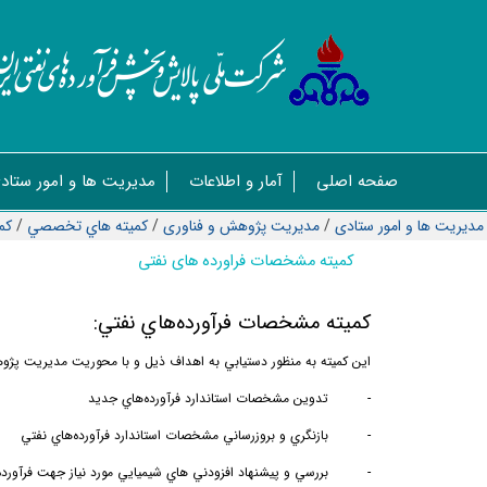
صفحه اصلی
آمار و اطلاعات
مدیریت ها و امور ستاد
مدیریت ها و امور ستادی
/
مدیریت پژوهش و فناوری
/
کمیته هاي تخصصي
/
كم
کمیته مشخصات فراورده های نفتی
كميته مشخصات فرآورده‌هاي نفتي
:
اين كميته به منظور دستيابي به اهداف ذيل و با محوريت مديريت پژوه
-
ت
دوين مشخصات استاندارد فرآورده‌هاي جديد
-
بازنگري و بروزرساني مشخصات استاندارد
فرآورده‌هاي نفتي
-
بررسي و پيشنهاد افزودني هاي شيميايي مورد نياز جهت فرآورده