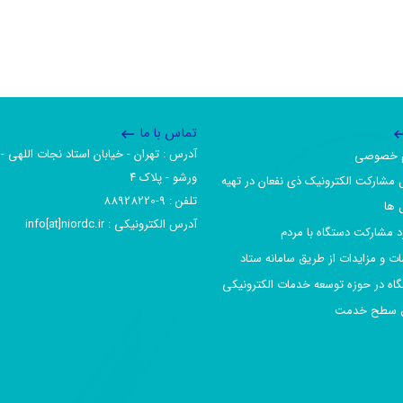
تماس با ما
آدرس :‌ تهران - خیابان استاد نجات اللهی - 
یم خصوصی
ورشو - پلاک ۴
 مشارکت الکترونیک ذی نفعان در تهیه
تلفن :‌ 9-88928220
 ها
آدرس الکترونیکی :‌ info[at]niordc.ir
رد مشارکت دستگاه با مردم
ات و مزایدات از طریق سامانه ستاد
گاه در حوزه توسعه خدمات الکترونیکی
افق سطح خدمت