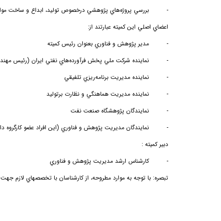
-
بررسي
پروژه‌هاي پژوهشي درخصوص توليد، ابداع و ساخت مواد
اعضاي اصلي اين كميته عبارتند از:
-
مدير پژوهش و فناوري بعنوان رئيس كميته
-
نماينده شركت ملي پخش فرآورده‌هاي نفتي ايران (رئيس مهندس
-
نماينده مديريت
برنامه‌ريزي تلفيقي
-
نماينده مديريت هماهنگي و نظارت برتوليد
-
نمايندگان
پژوهشگاه صنعت نفت
-
نمايندگان مديريت پژوهش و فناوري (اين افراد عضو كارگروه 
دبير كميته :
-
كارشناس ارشد مديريت پژوهش و فناوري
تبصره
: با توجه به موارد مطروحه، از كارشناسان با تخصصهاي لازم جه