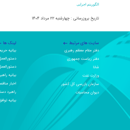
الگوریتم اجرایی
تاریخ بروزرسانی : چهارشنبه 22 مرداد 1404
سایت های مرتبط
لینک ها
دفتر مقام معظم رهبری
بیانیه حر
دستورالعمل
دفتر ریاست جمهوری
دستورالعمل
شانا
بیانیه راهب
وزارت نفت
اخبار مناقص
سازمان بازرسی کل کشور
راهبرد دست
دیوان محاسبات
بیانیه تو