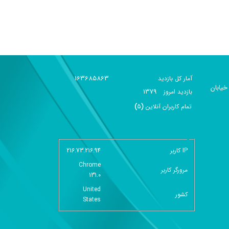
163685863
آمار کل بازدید
خیابان
1379
بازديد امروز
تمام کاربران آنلاين
(
5
)
گزارش آمار سایت - خلاصه
IP کاربر
216.73.216.94
Chrome
مرورگر کاربر
131.0
United
کشور
States