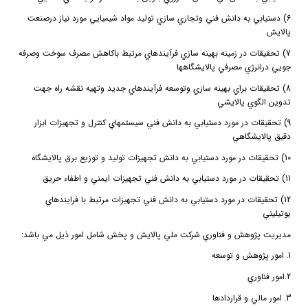
6) دستيابي به دانش فني وتجاري سازي توليد مواد شيميايي مورد نياز درصنعت
پالايش
7) تحقيقات در زمينه بهينه سازي فرآيندهاي مرتبط باكاهش مصرف سوخت وصرفه
جويي درانرژي مصرفي پالايشگاهها
8) تحقيقات براي بهينه سازي وتوسعه فرآيندهاي جديد وتهيه نقشه راه جهت
تدوين الگوي پالايشي
9) تحقيقات در مورد دستيابي به دانش فني سيستمهاي كنترل و تجهيزات ابزار
دقيق پالايشگاهي
10) تحقيقات در مورد دستيابي به دانش تجهيزات توليد و توزيع برق پالايشگاه
11) تحقيقات در مورد دستيابي به دانش فني تجهيزات ايمني و اطفاء حريق
12) تحقيقات در مورد دستيابي به دانش فني تجهيزات مرتبط با فرايندهاي
يوتيليتي
مديريت پژوهش و فناوري شركت ملي پالايش و پخش شامل امور ذيل مي باشد:
1.
امور پژوهش و توسعه
2.
امور فناوري
3.
امور مالي و قراردادها