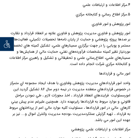
4.
مركز اطلاعات و ارتباطات علمي
5.
مركز اطلاع رساني و كتابخانه مركزي
امور
پژوهش
و
امور فناوري
امور پژوهش و فناوري مديريت پژوهش و فناوري علاوه بر انعقاد قرارداد و نظارت
بر صدها پروژه پژوهشي و حمايت از پايان نامه‌ها تحصيلات تكميلي، فعاليت‌هاي
توان خو
مستمر و پويايي را در جهت برگزاري سمينارهاي علمي، تشكيل كميته هاي تخصصي
موردنياز نظير كميته مشخصات فرآورده‌هاي نفتي، حمايت مالي از همايش‌ها و
سمينارهاي علمي، اطلاع‌رساني علمي و تحقيقاتي و تشكيل و راهبري مركز اطلاعات
و كتابخانه مركزي شركت انجام داده است.
امور مالي و قراردادها
واحد امور قراردادهاي مديريت پژوهش وفناوري با هدف ايجاد مجموعه اي متمركز
در خصوص قراردادهاي منعقده مديريت در نيمه دوم سال 86 تشكيل گرديد.اين
امورمسئوليت
فرايندهاي انعقاد قرارداد ، اخذ مجوزات لازم ، طي نمودن مراحل
قانوني و موارد مربوط به قراردادها رابرعهده دارد. همچنين عليرغم عدم پيش بيني
كارهاي
مالي در امور قراردادها ، مسئوليت كليه موارد مالي اعم از پرداختهاي مربوط
به قرارداد ، تهيه گزارش عملكردمديريت ،بودجه مديريت وكنترل اموال و.... نيز بر
عهده اين امور مي باشد.
مركز اطلاعات و ارتباطات علمي پژوهشي