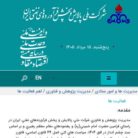
پنج‌شنبه, 15 مرداد 1405
EN
مدیریت ها و امور ستادی
/
مدیریت پژوهش و فناوری
/
اهم فعالیت ها
فعالیت ها
مقدمه:
مديريت پژوهش و فناوري شركت ملي پالايش و پخش فرآورده‌هاي نفتي ايران در
راستاي فرامين حضرت امام خميني(ره) و رهنمودهاي مقام معظم رهبري و بر اساس
سند چشم انداز در افق 1404، سياست هاي كلي اصل 44 قانون اساسي، قانون