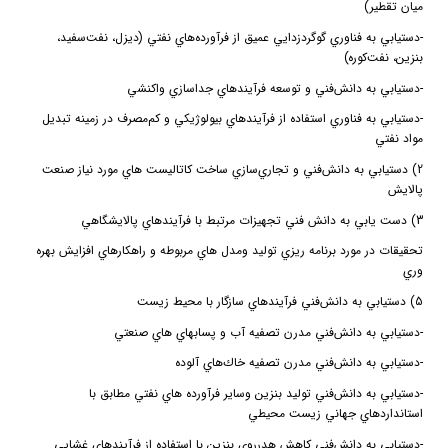
ميان تقطير)
-
دستيابي به فناوري گوگردزدايي عميق از فرآورده‌هاي نفتي (ديزل، نفت‌سفيد،
بنزين، نفت‌كوره)
-
دستيابي به دانش‌فني و توسعه فرآيندهاي جداسازي واكنشي
-
دستيابي به فناوري استفاده از فرآيندهاي بيولوژيكي و كم‌مصرف در زمينه تبديل
مواد نفتي
2) دستيابي به دانش‌فني و تجاري‌سازي ساخت كاتاليست هاي مورد نياز صنعت
پالايش
3) دست يابي به دانش فني تجهيزات مرتبط با فرآيندهاي پالايشگاهي
تحقيقات در مورد برنامه ريزي توليد ومدل هاي مربوطه و راهكارهاي افزايش بهره
وري
5) دستيابي به دانش‌‌فني فرآيندهاي سازگار با محيط زيست
-
دستيابي به دانش‌فني مدرن تصفيه آب‌ و پسابهاي هاي صنعتي
-
دستيابي به دانش‌فني مدرن تصفيه خاك‌هاي آلوده
-
دستيابي به دانش‌فني توليد بنزين وساير فرآورده هاي نفتي مطابق با
استانداردهاي جهاني زيست محيطي
-
دستيابي به دانش‌فني كاهش هدرروي بنزين با استفاده از فرآيندهاي غشايي