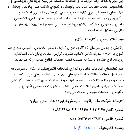
اين مركز با هدف ارائه گزارشات و اطلاعات مختلف در زمينه پروژه‌هاي پژوهشي و
دانشجويي تحت حمايت مديريت پژوهش و فناوري شركت ملي پالايش وپخش و
شركت‌هاي تابعه، گردآوري گزارشات پروژه هاي پژوهشي عقد قرارداد شده و
پيگيري‌هاي مربوطه، حمايت از مقالات چاپ شده و سمينارهاي علمي، تخصصي
داخلي و خارجي و هرگونه پشتيباني‌هاي اطلاعاتي موردنياز مديريت پژوهش و
فناوري تشكيل شده است.
مركز اطلاع رساني و كتابخانه مركزي
پالايش و پخش در سال 1385، به عنوان كتابخانه مادر تخصصي تاسيس شد و هم
اكنون با 000
80
,
مدرك شامل (كتاب، نشريه، گزارش، مقاله، پايان‌نامه، استاندارد،
روزنامه، لوح فشرده و ....) به صنعت نفت، خدمات اطلاع‌رساني ارائه مي‌نمايد.
اهم فعاليتهاي اين مركز شامل راه‌اندازي كتابخانه ‌الكترونيكي با امكان دسترسي به
متن كامل مجلات، مقالات، استانداردهاي بين‌المللي، استاندارهاي وزارت نفت و
جستجو در منابع كتابخانه در سطح شركت و كليه شركت‌هاي تابعه، اشاعه گزينشي
اطلاعات، تهيه و تامين اطلاعات علمي، اشتراك نشريات تخصصي (فارسي و
انگليسي)، خدمات مرجع و امانت مي‌باشد
خانه شرکت ملی پالایش و پخش فرآورده های نفتی ایران
:
کتاب
شماره تلفن:61639145-61638645-88928488
شماره فاکس:61639130-88915934
پست الکترونیک
:
r&t@niordc.ir