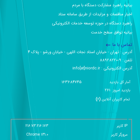
بیانیه راهبرد مشارکت دستگاه با مردم
اخبار مناقصات و مزایدات از طریق سامانه ستاد
راهبرد دستگاه در حوزه توسعه خدمات الکترونیکی
بیانیه توافق سطح خدمت
تماس با ما
آدرس :‌ تهران - خیابان استاد نجات اللهی - خیابان ورشو - پلاک ۴
تلفن :‌ 9-88928220
آدرس الکترونیکی :‌ info[at]niordc.ir
163684745
آمار کل بازدید
261
بازديد امروز
تمام کاربران آنلاين
(
6
)
گزارش آمار سایت - خلاصه
IP کاربر
216.73.216.173
مرورگر کاربر
Chrome 131.0