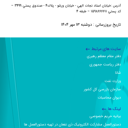
آدرس
:
خيابان استاد نجات الهي - خيابان ورشو - پلاك4 - صندوق پستي 3499
–
كد پستي 1598666611
–
طبقه 4
تاریخ بروزرسانی : دوشنبه 13 مهر 1404
سایت های مرتبط
دفتر مقام معظم رهبری
دفتر ریاست جمهوری
شانا
وزارت نفت
سازمان بازرسی کل کشور
دیوان محاسبات
لینک ها
بیانیه حریم خصوصی
دستورالعمل مشارکت الکترونیک ذی نفعان در تهیه دستورالعمل ها