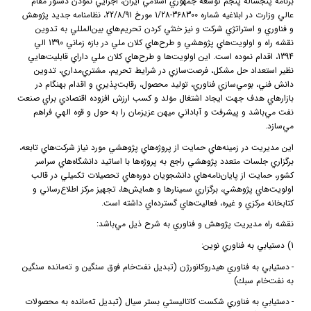
برنامه پنجساله پنجم توسعه جمهوري اسلامي ايران، اجرايي نمودن دستور مقام
عالي وزارت در ابلاغيه شماره 368300-1/28 مورخ 22/8/91، نظامنامه جديد پژوهش
و فناوري و استراتژي شركت و نيز خنثي كردن تحريم‌هاي بين‌المللي به تدوين
نقشه راه و اولويت‌هاي پژوهشي و طرح‌هاي كلان ملي در بازه زماني 1390 الي
1394، اقدام نموده است. اين اولويت‌ها و طرح‌هاي كلان ملي داراي قابليت‌هايي
نظير استعداد حل مشكل، فرصت‌سازي در شرايط تحريم، مشتري‌مداري، تدوين
دانش فني، بومي‌سازي فناوري، توليد محصول، رقابت‌پذيري و اقدام بهنگام در
بازارهاي هدف جهت ايجاد اشتغال موَلد و كسب ارزش افزوده اقتصادي براي صنعت
نفت مي‌باشد و پيشرفت و آباداني ميهن عزيزمان را به حول و قوه الهي فراهم
مي‌سازد.
اين مديريت در زمينه‌هاي حمايت از پروژه‌هاي پژوهشي مورد نياز شركت‌هاي تابعه،
برگزاري جلسات متعدد پژوهشي راجع به پروژه‌ها با اساتيد دانشگاه‌هاي سراسر
كشور، حمايت از پايان‌نامه‌هاي دانشجويان دوره‌هاي تحصيلات تكميلي در قالب
اولويت‌هاي پژوهشي، برگزاري سمينارها و همايش‌ها، تجهيز مركز اطلاع‌رساني و
كتابخانه مركزي و غيره، فعاليت‌هاي گسترده‌اي داشته است.
نقشه راه مديريت پژوهش و فناوري به شرح ذيل مي‌باشد:
1) دستيابي به فناوري نوين:
-
دستيابي به فناوري هيدروكانورژن (تبديل نفت‌خام فوق سنگين و ته‌مانده سنگين
به نفت‌خام سبك)
-
دستيابي به فناوري شكست كاتاليستي بستر سيال (تبديل ته‌مانده به محصولات