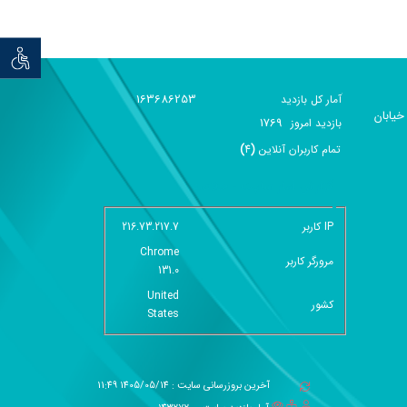
توان خو
163686253
آمار کل بازدید
خیابان
1769
بازديد امروز
تمام کاربران آنلاين
(
4
)
گزارش آمار سایت - خلاصه
IP کاربر
216.73.217.7
Chrome
مرورگر کاربر
131.0
United
کشور
States
آخرین بروزرسانی سایت : 1405/05/14 11:49