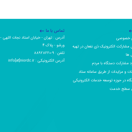
تماس با ما
آدرس :‌ تهران - خیابان استاد نجات اللهی - 
یم خصوصی
ورشو - پلاک ۴
 مشارکت الکترونیک ذی نفعان در تهیه
تلفن :‌ 9-88928220
 ها
آدرس الکترونیکی :‌ info[at]niordc.ir
رد مشارکت دستگاه با مردم
ات و مزایدات از طریق سامانه ستاد
گاه در حوزه توسعه خدمات الکترونیکی
افق سطح خدمت