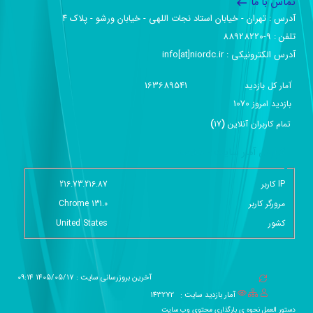
تماس با ما
آدرس :‌ تهران - خیابان استاد نجات اللهی - خیابان ورشو - پلاک ۴
تلفن :‌ 9-88928220
آدرس الکترونیکی :‌ info[at]niordc.ir
163689541
آمار کل بازدید
1070
بازديد امروز
تمام کاربران آنلاين
(
17
)
گزارش آمار سایت - خلاصه
IP کاربر
216.73.216.87
مرورگر کاربر
Chrome 131.0
کشور
United States
آخرین بروزرسانی سایت : 1405/05/17 09:14
آمار بازدید سایت :
143272
دستور العمل نحوه ی بارگذاری محتوی وب سایت