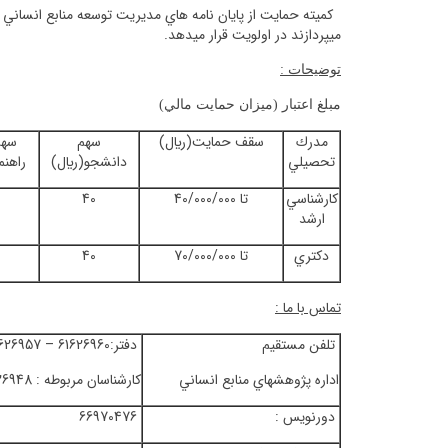
كميته حمايت از پايان نامه هاي مديريت توسعه منابع انساني 
ميپردازند در اولويت قرار ميدهد.
توضيحات :
مبلغ اعتبار (ميزان حمايت مالي)
مدرك
سقف حمايت(ريال)
سهم
سهم
تحصيلي
دانشجو(ريال)
راهنم
كارشناسي
تا 40/000/000
40
ارشد
دكتري
تا 70/000/000
40
تماس با ما
:
تلفن مستقيم
دفتر:61626960 – 61626957
اداره پژوهشهاي منابع انساني
كارشناسان مربوطه : 61626948 – 61626964
دورنويس :
66970476