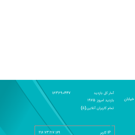
163690447
آمار کل بازدید
خیابان
1975
بازديد امروز
تمام کاربران آنلاين
(
5
)
گزارش آمار سایت - خلاصه
IP کاربر
216.73.217.169