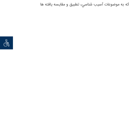
كه
به موضوعات آسيب شناسي، تطبيق و مقايسه يافته ها
توان خو