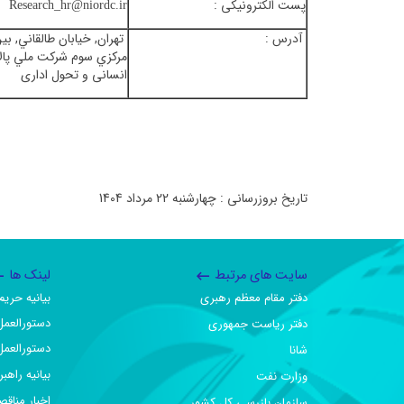
پست الکترونیکی :
Research_hr@niordc.ir
آدرس :
تهران, خيابان طالقاني, 
مركزي سوم شركت ملي پال
انسانی و تحول اداری
تاریخ بروزرسانی : چهارشنبه 22 مرداد 1404
سایت های مرتبط
لینک ها
دفتر مقام معظم رهبری
بیانیه حر
دستورالعمل
دفتر ریاست جمهوری
دستورالعمل
شانا
بیانیه راهب
وزارت نفت
اخبار مناقص
سازمان بازرسی کل کشور