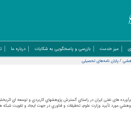
ی
میز خدمت
بازرسی و پاسخگویی به شکایات
درباره ما
ت
وهشی
/
پايان نامه‌های تحصيلی
ورده های نفتی ايران
در راستاي گسترش پژوهشهاي كاربردي و توسعه اي اثربخش 
وهشي مورد تأييد وزارت علوم، تحقيقات و فناوري در جهت ايجاد و تقويت شبكه هاي