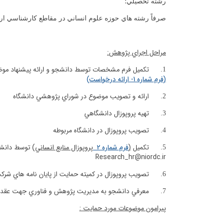
رشته تحصيلي؛
صرفاً رشته هاي حوزه علوم انساني در مقاطع كارشناسي ارش
مراحل اجراي پژوهش
:
تكميل فرم مشخصات توسط دانشجو و ارائه پيشنهاد مو
1.
(فرم شماره 1-
ارائه درخواست
)
ارائه و تصويب موضوع در شوراي پژوهشي دانشگاه
2.
تهيه پروپوزال دانشگاهي
3.
تصويب پروپوزال در دانشگاه مربوطه
4.
تکميل
(
فرم شماره 2
پروپوزال منابع انساني
)
توسط دانشجو
5.
Research_hr@niordc.ir
تصويب پروپوزال در كميته حمايت از پايان نامه هاي شر
6.
معرفي دانشجو به مديريت پژوهش و فناوري جهت عقد قر
7.
پيرامون موضوعات مورد حمايت :