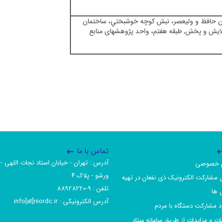
بين حافظ و وليعصر، نبش كوچه خوشبختي، ساختمان
ايش و پخش, طبقه هفتم، واحد پژوهشهای منابع
تماس با ما
آدرس :‌ تهران - خیابان استاد نجات اللهی - 
یم خصوصی
ورشو - پلاک ۴
 مشارکت الکترونیک ذی نفعان در تهیه
تلفن :‌ 9-88928220
 ها
آدرس الکترونیکی :‌ info[at]niordc.ir
رد مشارکت دستگاه با مردم
ات و مزایدات از طریق سامانه ستاد