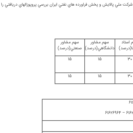
شركت ملي پالايش و پخش فراورده هاي نفتي ايران بررسي پروپوزالهاي دريافتي
را 
 استاد
سهم مشاور
سهم مشاور
ا(درصد)
دانشگاهي(درصد)
صنعتي(درصد)
15
15
30
15
15
30