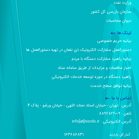
وزارت نفت
سازمان بازرسی کل کشور
دیوان محاسبات
لینک ها
بیانیه حریم خصوصی
دستورالعمل مشارکت الکترونیک ذی نفعان در تهیه دستورالعمل ها
بیانیه راهبرد مشارکت دستگاه با مردم
اخبار مناقصات و مزایدات از طریق سامانه ستاد
راهبرد دستگاه در حوزه توسعه خدمات الکترونیکی
بیانیه توافق سطح خدمت
تماس با ما
آدرس :‌ تهران - خیابان استاد نجات اللهی - خیابان ورشو - پلاک ۴
تلفن :‌ 9-88928220
آدرس الکترونیکی :‌ info[at]niordc.ir
163686831
آمار کل بازدید