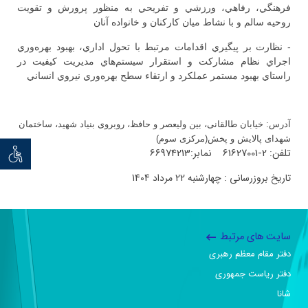
فرهنگي، رفاهي، ورزشي و تفريحي به منظور پرورش و تقويت
روحيه سالم و با نشاط ميان كاركنان و خانواده آنان
- نظارت بر پيگيري اقدامات مرتبط با تحول اداري، بهبود بهره‌وري
اجراي نظام مشاركت و استقرار سيستم‌هاي مديريت كيفيت در
راستاي بهبود مستمر عملكرد و ارتقاء سطح بهره‌وري نيروي انساني
آدرس: خیابان طالقانی، بين وليعصر و حافظ، روبروی بنیاد شهید، ساختمان
شهدای پالایش و پخش(مرکزی سوم)
تلفن: 2-61627001 نمابر:66974213
توان خو
تاریخ بروزرسانی : چهارشنبه 22 مرداد 1404
سایت های مرتبط
دفتر مقام معظم رهبری
دفتر ریاست جمهوری
شانا