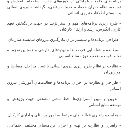
برنامه‌هاي جامع و عملياتي در حوزه‌هاي جذب، استخدام، آموزش و
توسعه، نظام جبران خدمات، خدمات رفاهي، نگهداشت نيروي انساني
و سيستم اطلاعات نيروي انساني.
- طرح ريزي برنامه‌هاي مهم و استراتژيك در جهت برانگيختن تعهد
كاري، انگيزش، رشد و ارتقاء كاركنان
- طراحي برنامه‌ها و سيستم براي بكارگيري نيروهاي شايسته سازمان
- مطالعه و شناسايي فرصت‌ها و تهديدهاي خارجي و همچنين توجه به
نقاط قوت و ضعف حوزه منابع انساني
- نظارت بر نظام طرح ريزي نيروي انساني با تبيين مراحل، معيارها و
موازين آن
- طراحي و نظارت بر اجراي برنامه‌ها و فعاليت‌هاي آموزشي نيروي
انساني
- تدوين و تبيين استراتژي‌ها، خط مشي مشخص جهت پژوهش و
توسعه منابع انساني
- هدايت و راهبري فعاليت‌هاي مرتبط به امور پرسنلي و اداري كاركنان
- راهبري و نظارت بر تهيه و اجراي برنامه‌هاي مختلف اجتماعي،