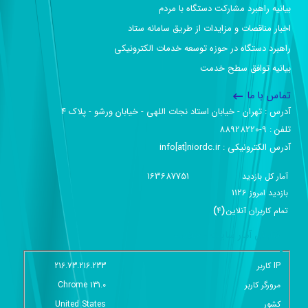
بیانیه راهبرد مشارکت دستگاه با مردم
اخبار مناقصات و مزایدات از طریق سامانه ستاد
راهبرد دستگاه در حوزه توسعه خدمات الکترونیکی
بیانیه توافق سطح خدمت
تماس با ما
آدرس :‌ تهران - خیابان استاد نجات اللهی - خیابان ورشو - پلاک ۴
تلفن :‌ 9-88928220
آدرس الکترونیکی :‌ info[at]niordc.ir
163687751
آمار کل بازدید
1126
بازديد امروز
تمام کاربران آنلاين
(
4
)
گزارش آمار سایت - خلاصه
IP کاربر
216.73.216.233
مرورگر کاربر
Chrome 131.0
کشور
United States