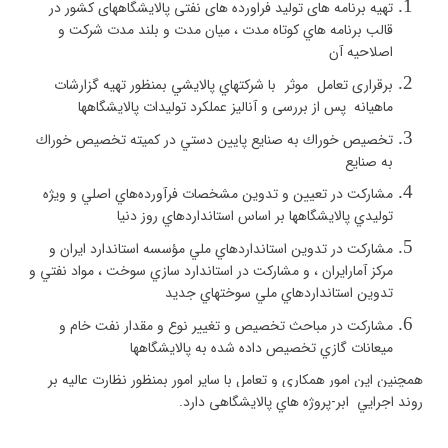
تهيه برنامه های
تولید فراورده های نفتی پالایشگاههای کشور در
قالب
برنامه هاي كوتاه مدت ، ميان مدت و بلند مدت شركت و
اصلاحيه آن
برقراری تعامل
موثر
با شركتهاي پالايشي بمنظور تهيه گزارشات
ماهيانه پس از بررسی و آنالیز عملکرد تولیدات پالایشگاهها
تخصيص خوراك به صنايع پايين دستي در كميته تخصيص خوراك
به صنايع
مشاركت در تعيين و تدوين مشخصات فرآورده‌هاي اصلي و ويژه
توليدي پالايشگاهها بر اساس استانداردهاي روز دنيا
مشاركت در تدوين استانداردهاي ملي مؤسسه استاندارد ايران و
مركز آمارايران ، و مشاركت در استاندارد سازي سوخت ، مواد نفتي و
تدوين استانداردهاي ملي سوختهاي جديد
مشاركت در مباحث تخصيص و تغيير نوع و مقدار نفت خام و
ميعانات گازي تخصيص داده شده به پالايشگاهها
همچنین این امور همکاری و تعامل با سایر امور بمنظور نظارت عالیه بر
روند اجرايي ابر-پروژه هاي پالایشگاهی دارد.