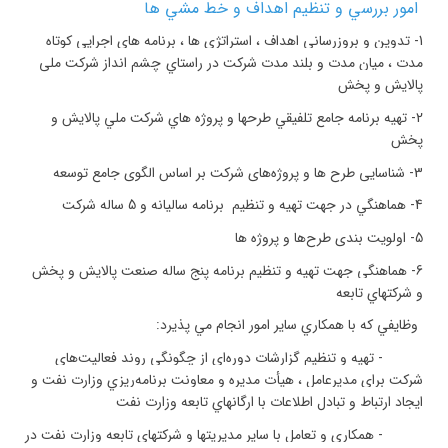
امور بررسي و تنظيم اهداف و خط مشي ها
1-
تدوين و بروزرساني اهداف ، استراتژي ها ، برنامه هاي اجرايي كوتاه
مدت ، ميان مدت و بلند مدت شركت در راستاي
چشم انداز
شرکت ملی
پالایش و پخش
2-
تهيه برنامه جامع تلفيقي طرحها و پروژه هاي شركت ملي پالايش و
پخش
3-
شناسایی طرح ها و پروژه
های شرکت بر اساس الگوی جامع توسعه
4-
هماهنگي در جهت تهيه و تنظيم برنامه ساليانه و 5 ساله شركت
5-
اولویت بندی طرح
ها و پروژه ها
6-
هماهنگي جهت تهيه و تنظيم برنامه پنج ساله صنعت پالايش و پخش
و شركتهاي تابعه
وظايفي كه با همكاري ساير امور انجام مي پذيرد
:
-
تهيه و تنظيم گزارشات دوره‌اي از چگونگي روند فعاليت‌هاي
شركت براي مديرعامل ، هيأت مديره و معاونت برنامه‌ريزي وزارت نفت و
ايجاد ارتباط و تبادل اطلاعات با ارگانهاي تابعه وزارت نفت
-
همكاري و تعامل با ساير مديريت‏ها و شركت‏هاي تابعه وزارت نفت در