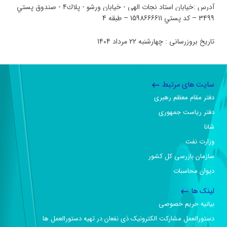
آدرس
:
خيابان استاد نجات الهي - خيابان ورشو - پلاك4 - صندوق پستي
3499 – كد پستي 1598666611 – طبقه 4
تاریخ بروزرسانی : چهارشنبه 22 مرداد 1404
سایت های مرتبط
دفتر مقام معظم رهبری
دفتر ریاست جمهوری
شانا
وزارت نفت
سازمان بازرسی کل کشور
دیوان محاسبات
لینک ها
بیانیه حریم خصوصی
دستورالعمل مشارکت الکترونیک ذی نفعان در تهیه دستورالعمل ها