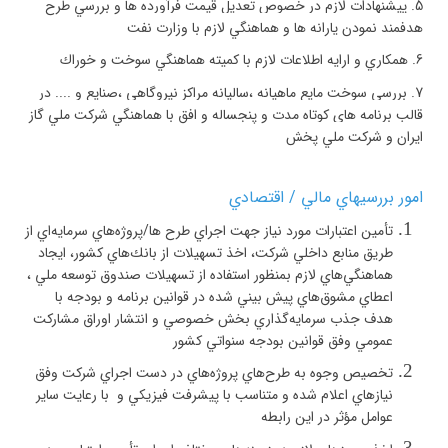
5.
پيشنهادات لازم در خصوص تعديل قيمت فرآورده ها و بررسي طرح
هدفمند نمودن يارانه ها و هماهنگي لازم با وزارت نفت
6.
همكاري و ارايه اطلاعات لازم با كميته هماهنگي سوخت و خوراك
7.
بررسي سوخت مايع ماهيانه ،‌ساليانه مراكز نيروگاهي ،‌صنايع و .... در
قالب برنامه هاي كوتاه مدت و پنجساله و افق با هماهنگي شركت ملي گاز
ايران و شركت ملي پخش
امور بررسيهاي مالي / اقتصادي
تأمين اعتبارات مورد نياز جهت اجراي طرح ها/پروژه‌هاي سرمايه‌اي از
طريق منابع داخلي شركت، اخذ تسهيلات از بانك‌هاي كشور، ايجاد
هماهنگي‌هاي لازم بمنظور استفاده از تسهيلات صندوق توسعه ملي ،
اعطاي مشوق‌هاي پيش بيني شده در قوانين برنامه و بودجه با
هدف جذب سرمايه‌گذاري بخش خصوصي و انتشار اوراق مشاركت
عمومي وفق قوانين بودجه سنواتي كشور
تخصيص وجوه به طرح‌هاي پروژه‌هاي در دست اجراي شركت وفق
نيازهاي اعلام شده و متناسب با پيشرفت فيزيكي و با رعايت ساير
عوامل مؤثر در اين رابطه