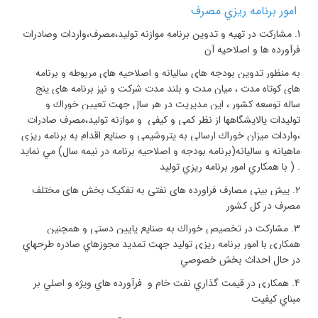
امور برنامه ريزي مصرف
1.
مشاركت در تهيه و تدوين برنامه موازنه توليد،مصرف،واردات وصادرات
فرآورده ها و اصلاحيه آن
به منظور تدوين بودجه هاي ساليانه و اصلاحيه هاي مربوطه و برنامه
هاي كوتاه مدت ، ميان مدت و بلند مدت شركت و نيز برنامه هاي پنج
ساله توسعه كشور ، اين مديريت در هر سال جهت تعيين خوراك و
توليدات پالايشگاهها از نظر كمي و كيفي و موازنه توليد،مصرف صادرات
،واردات ميزان خوراك ارسالي به پتروشيمي و صنايع اقدام به برنامه ريزي
ماهيانه و ساليانه(برنامه بودجه و اصلاحيه برنامه در نيمه سال) مي نمايد
. ( با همكاري امور برنامه ريزي توليد
2.
پیش بینی مصارف فراورده های نفتی به تفکیک بخش های مختلف
مصرف در کل کشور
3.
مشاركت در تخصيص خوراك به صنايع پايين دستي و همچنين
همكاري با امور برنامه ريزي توليد جهت تمديد مجوزهاي صادره طرحهاي
در حال احداث بخش خصوصي
4.
همكاري در قيمت گذاري نفت خام و فرآورده هاي ويژه و اصلي بر
مبناي كيفيت