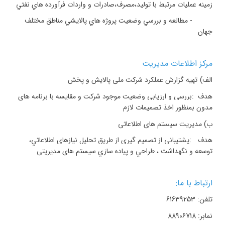
زمينه عمليات مرتبط با توليد،مصرف،صادرات و واردات فرآورده هاي نفتي
-
مطالعه و بررسي وضعيت پروژه هاي پالايشي مناطق مختلف
جهان
مركز اطلاعات مديريت
الف)
تهیه گزارش عملکرد شرکت ملی پالایش و پخش
هدف
:
بررسی و ارزیابی وضعیت موجود شرکت و مقایسه با برنامه های
مدون بمنظور اخذ تصمیمات لازم
ب) مدیریت سیستم های اطلاعاتی
هدف
:
پشتيباني از تصميم گيري از طريق تحليل نيازهاي اطلاعاتي،
توسعه و نگهداشت ، طراحي و پياده سازي سیستم های مدیریتی
ارتباط با ما
:
تلفن: 61639253
نمابر: 88906718