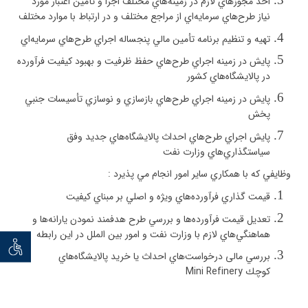
اخذ مجوزهاي لازم در زمينه‌هاي مختلف اجرا و تأمين اعتبار مورد
نياز طرح‌هاي سرمايه‌اي از مراجع مختلف و در ارتباط با موارد مختلف
تهيه و تنظيم برنامه تأمين مالي پنجساله اجراي طرح‌هاي سرمايه‌اي
پايش در زمينه اجراي طرح‌هاي حفظ ظرفيت و بهبود كيفيت فرآورده
در پالايشگاه‌هاي كشور
پايش در زمينه اجراي طرح‌هاي بازسازي و نوسازي تأسيسات جنبي
پخش
پايش اجراي طرح‌هاي احداث پالايشگاه‌هاي جديد وفق
سياستگذاري‌هاي وزارت نفت
وظايفي كه با همكاري ساير امور انجام مي پذيرد
:
قيمت گذاري فرآورده‌هاي ويژه و اصلي بر مبناي كيفيت
تعديل قيمت فرآورده‌ها و بررسي طرح هدفمند نمودن يارانه‌ها و
هماهنگي‌هاي لازم با وزارت نفت و امور بين الملل در اين رابطه
توان خو
بررسي
مالی
درخواست‌هاي احداث يا خريد پالايشگاه‌هاي
كوچك
Mini Refinery