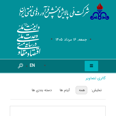
جمعه, 16 مرداد 1405
EN
گالری تصاویر
نمايش:
همه
آیتم ها
دسته بندی ها