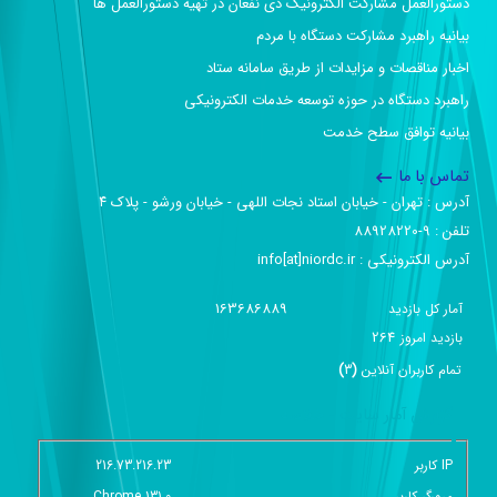
دستورالعمل مشارکت الکترونیک ذی نفعان در تهیه دستورالعمل ها
بیانیه راهبرد مشارکت دستگاه با مردم
اخبار مناقصات و مزایدات از طریق سامانه ستاد
راهبرد دستگاه در حوزه توسعه خدمات الکترونیکی
بیانیه توافق سطح خدمت
تماس با ما
آدرس :‌ تهران - خیابان استاد نجات اللهی - خیابان ورشو - پلاک ۴
تلفن :‌ 9-88928220
آدرس الکترونیکی :‌ info[at]niordc.ir
163686889
آمار کل بازدید
264
بازديد امروز
تمام کاربران آنلاين
(
3
)
گزارش آمار سایت - خلاصه
IP کاربر
216.73.216.23
مرورگر کاربر
Chrome 131.0