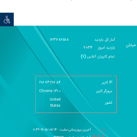
توان خو
163686518
آمار کل بازدید
خیابان
2034
بازديد امروز
تمام کاربران آنلاين
(
7
)
گزارش آمار سایت - خلاصه
IP کاربر
216.73.217.84
مرورگر کاربر
Chrome 131.0
United
کشور
States
آخرین بروزرسانی سایت : 1405/05/14 11:49