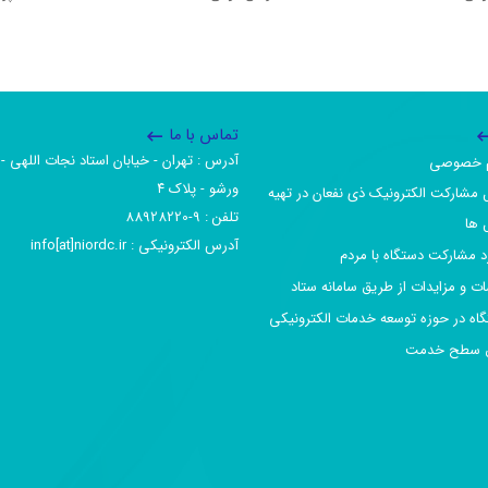
تماس با ما
آدرس :‌ تهران - خیابان استاد نجات اللهی - 
یم خصوصی
ورشو - پلاک ۴
 مشارکت الکترونیک ذی نفعان در تهیه
تلفن :‌ 9-88928220
 ها
آدرس الکترونیکی :‌ info[at]niordc.ir
رد مشارکت دستگاه با مردم
ات و مزایدات از طریق سامانه ستاد
گاه در حوزه توسعه خدمات الکترونیکی
افق سطح خدمت