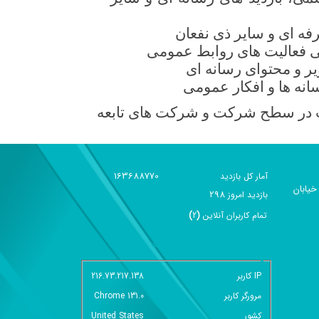
فه ای و سایر ذی نفعان
 فعالیت های روابط عمومی
ر و محتوای رسانه ای
انه ها و افکار عمومی
ات در سطح شرکت و شرکت های تابعه
163688770
آمار کل بازدید
خیابان
298
بازديد امروز
تمام کاربران آنلاين
(
2
)
گزارش آمار سایت - خلاصه
IP کاربر
216.73.217.138
مرورگر کاربر
Chrome 131.0
کشور
United States