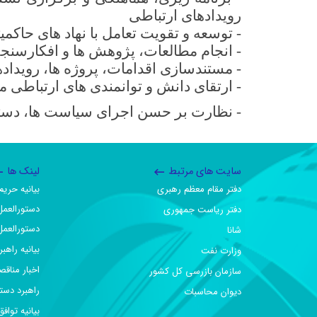
رویدادهای ارتباطی
-
توسعه و تقویت تعامل با نهاد های حاک
-
انجام مطالعات، پژوهش ها و افکارسن
-
مستندسازی اقدامات، پروژه ها، رویداده
-
ارتقای دانش و توانمندی های ارتباطی م
-
نظارت بر حسن اجرای سیاست ها، دستو
سایت های مرتبط
لینک ها
دفتر مقام معظم رهبری
بیانیه حر
دستورالعمل
دفتر ریاست جمهوری
دستورالعمل
شانا
بیانیه راهب
وزارت نفت
اخبار مناقص
سازمان بازرسی کل کشور
راهبرد دست
دیوان محاسبات
بیانیه تو