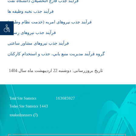
فرآیند جذب فارغ التحصیلان دانشگاه نفت
فرآیند جذب نخبه وظیفه ها
فرآیند جذب نیروهای امریه (خدمت نظام وطیفه)
توان خو
 seeker
فرآیند جذب نیروهای رسمی
فرآیند جذب نیروهای مشاور ساعتی
گروه فرآیند مديريت منبع يابي، جذب و استخدام كاركنان
تاریخ بروزرسانی: دوشنبه 22 اردیبهشت ماه سال 1404
163685927
Total Site Statistics
1443
Today Site Statistics
totalonlineusers
(
7
)
گزارش آمار سایت - خلاصه