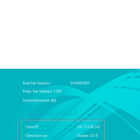
163685865
Total Site Statistics
1381
Today Site Statistics
totalonlineusers
6
(
)
گزارش آمار سایت - خلاصه
Client IP
216.73.216.245
Client browser
Chrome 131.0