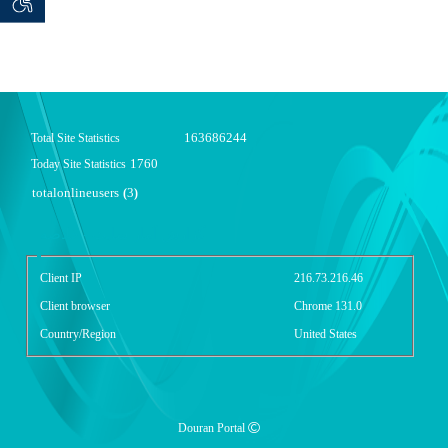
 seeker
توان خو
163686244
Total Site Statistics
1760
Today Site Statistics
totalonlineusers
3
(
)
گزارش آمار سایت - خلاصه
Client IP
216.73.216.46
Client browser
Chrome 131.0
Country/Region
United States
Douran Portal