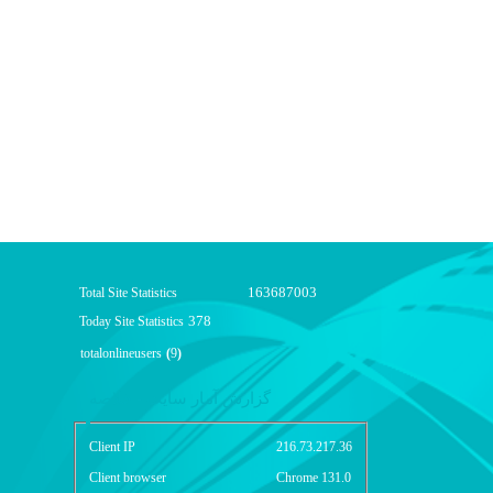
163687003
Total Site Statistics
378
Today Site Statistics
totalonlineusers
(
9
)
گزارش آمار سایت - خلاصه
Client IP
216.73.217.36
Client browser
Chrome 131.0