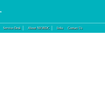
Service-Desk
About NIORDC
links
Contact Us