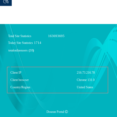
 seeker
توان خو
163693695
Total Site Statistics
1714
Today Site Statistics
totalonlineusers
(
10
)
گزارش آمار سایت - خلاصه
Client IP
216.73.216.78
Client browser
Chrome 131.0
Country/Region
United States
Douran Portal