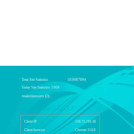
163687694
Total Site Statistics
1069
Today Site Statistics
totalonlineusers
(
2
)
گزارش آمار سایت - خلاصه
Client IP
216.73.216.38
Client browser
Chrome 114.0