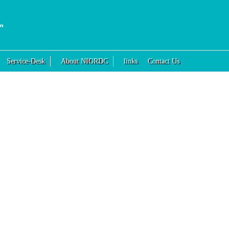
Service-Desk
About NIORDC
links
Contact Us