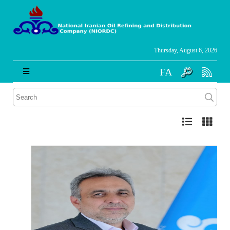
Thursday, August 6, 2026
FA