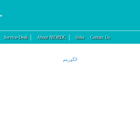
Service-Desk
About NIORDC
links
Contact Us
الگوریتم