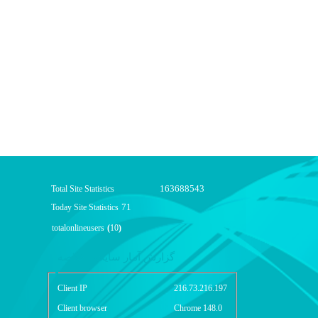
163688543
Total Site Statistics
71
Today Site Statistics
totalonlineusers
(
10
)
گزارش آمار سایت - خلاصه
Client IP
216.73.216.197
Client browser
Chrome 148.0