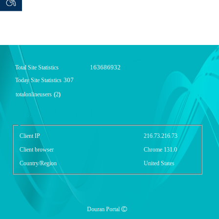
 seeker
توان خو
163686932
Total Site Statistics
307
Today Site Statistics
totalonlineusers
(
2
)
گزارش آمار سایت - خلاصه
Client IP
216.73.216.73
Client browser
Chrome 131.0
Country/Region
United States
Douran Portal