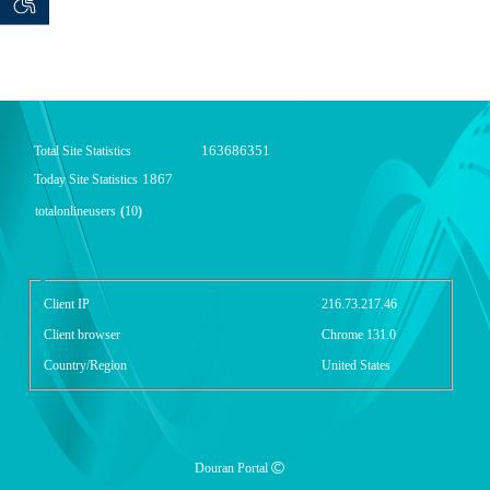
 seeker
توان خو
163686351
Total Site Statistics
1867
Today Site Statistics
totalonlineusers
(
10
)
گزارش آمار سایت - خلاصه
Client IP
216.73.217.46
Client browser
Chrome 131.0
Country/Region
United States
Douran Portal