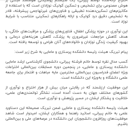
اختراع ارائه‌شده توسط پیرانی، یک سیستم پوشیدنی هوشمند مبتنی بر
هوش مصنوعی برای تشخیص و تسکین کولیک نوزادان است که با استفاده از
مکانیزم‌های تسکین‌دهنده تطبیقی و فناوری‌های غیرتهاجمی پیشرفته، قادر
به تشخیص دقیق درد کولیک و ارائه راهکارهای تسکینی متناسب با شرایط
نوزاد است.
این نوآوری در حوزه پزشکی اطفال، فناوری‌های پزشکی و مراقبت‌های خانگی، با
هدف کاهش مراجعات غیرضروری به پزشک، کاهش هزینه‌های درمانی و
بهبود کیفیت زندگی نوزادان و خانواده‌های آنان طراحی و توسعه یافته است.
پیام تبریک هیئت رئیسه دانشکده پرستاری و مامایی به شرح زیر است:
کسب مدال نقره توسط خانم فرشته پیرانی، دانشجوی کارشناسی ارشد مامایی
دانشکده پرستاری و مامایی، در پنجمین دوره مسابقات بین‌المللی اختراعات
ویژه اعضای فدراسیون بین‌المللی مخترعین مایه مباهات و افتخار برای جامعه
علمی دانشگاه و به‌ویژه این دانشکده است.
این موفقیت ارزشمند که در رقابتی میان بیش از هزار اختراع و نوآوری از
کشورهای مختلف جهان به دست آمده است، نشانگر توانمندی‌های علمی،
خلاقیت و پشتکار ایشان در مسیر پژوهش و نوآوری است.
هیئت‌ رئیسه دانشکده پرستاری و مامایی ضمن تبریک صمیمانه این دستاورد
علمی به خانم پیرانی، اساتید راهنما و همکاران ایشان، امیدوار است شاهد
موفقیت‌های روزافزون دانشجویان این دانشکده در عرصه‌های ملی و بین‌المللی
باشیم.