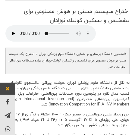
اختراع سیستم مبتنی بر هوش مصنوعی برای
تشخیص و تسكین كولیك نوزادان
دانشجوی دانشگاه پرستاری و مامایی دانشگاه علوم پزشکی تهران با اختراع یک سیستم
مبتنی بر هوش مصنوعی برای تشخیص و تسکین کولیک نوزادان برنده مسابقات بین‌المللی
اختراعات شد.
به نقل از دانشگاه علوم پزشکی تهران ،فرشته پیرانی، دانشجوی کارشناسی
ارشد مامایی دانشکده پرستاری و مامایی دانشگاه علوم پزشکی تهران، موفق به
کسب مدال نقره در پنجمین دوره مسابقات بین‌المللی اختراعات ویژه اعضای
فدراسیون بین‌المللی مخترعین (The 5th International Invention and
Innovation Competition for IFIA INV Members) شد.
توان خو
این رویداد علمی بین‌المللی با حضور بیش از ۱۱۰۰ اختراع و نوآوری از ۲۷ کشور
جهان، طی روزهای ۱۵ تا ۱۷ آگوست ۲۰۲۵ (۲۴ تا ۲۶ مرداد ۱۴۰۴) به‌صورت
مجازی و به میزبانی کشور سوئیس برگزار شد.