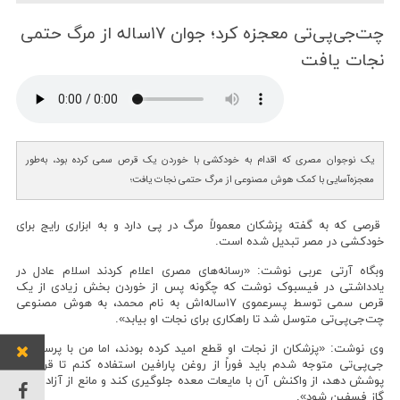
چت‌جی‌پی‌تی معجزه كرد؛ جوان ۱۷ساله از مرگ حتمی
نجات یافت
یک نوجوان مصری که اقدام به خودکشی با خوردن یک قرص سمی کرده بود، به‌طور
معجزه‌آسایی با کمک هوش مصنوعی از مرگ حتمی نجات یافت؛
قرصی که به گفته پزشکان معمولاً مرگ در پی دارد و به ابزاری رایج برای
خودکشی در مصر تبدیل شده است.
وبگاه آرتی عربی نوشت: «رسانه‌های مصری اعلام کردند اسلام عادل در
یادداشتی در فیسبوک نوشت که چگونه پس از خوردن بخش زیادی از یک
قرص سمی توسط پسرعموی ۱۷ساله‌اش به نام محمد، به هوش مصنوعی
چت‌جی‌پی‌تی متوسل شد تا راهکاری برای نجات او بیابد».
وی نوشت: «پزشکان از نجات او قطع امید کرده بودند، اما من با پرسش از
جی‌پی‌تی متوجه شدم باید فوراً از روغن پارافین استفاده کنم تا قرص را
پوشش دهد، از واکنش آن با مایعات معده جلوگیری کند و مانع از آزاد شدن
گاز فسفین شود».