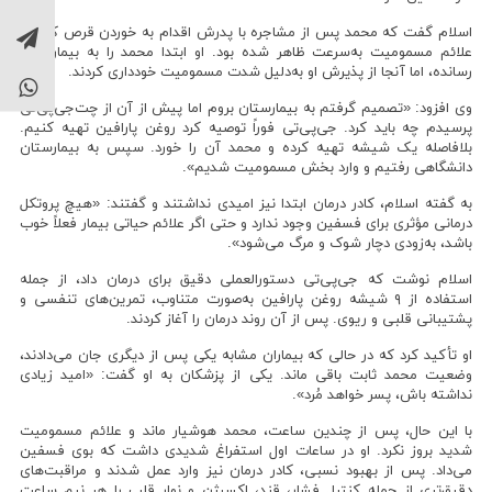
توان خو
اسلام گفت که محمد پس از مشاجره با پدرش اقدام به خوردن قرص کرده و
علائم مسمومیت به‌سرعت ظاهر شده بود. او ابتدا محمد را به بیمارستان
رسانده، اما آنجا از پذیرش او به‌دلیل شدت مسمومیت خودداری کردند.
وی افزود: «تصمیم گرفتم به بیمارستان بروم اما پیش از آن از چت‌جی‌پی‌تی
پرسیدم چه باید کرد. جی‌پی‌تی فوراً توصیه کرد روغن پارافین تهیه کنیم.
بلافاصله یک شیشه تهیه کرده و محمد آن را خورد. سپس به بیمارستان
دانشگاهی رفتیم و وارد بخش مسمومیت شدیم».
به گفته اسلام، کادر درمان ابتدا نیز امیدی نداشتند و گفتند: «هیچ پروتکل
درمانی مؤثری برای فسفین وجود ندارد و حتی اگر علائم حیاتی بیمار فعلاً خوب
باشد، به‌زودی دچار شوک و مرگ می‌شود».
اسلام نوشت که جی‌پی‌تی دستورالعملی دقیق برای درمان داد، از جمله
استفاده از ۹ شیشه روغن پارافین به‌صورت متناوب، تمرین‌های تنفسی و
پشتیبانی قلبی و ریوی. پس از آن روند درمان را آغاز کردند.
او تأکید کرد که در حالی که بیماران مشابه یکی پس از دیگری جان می‌دادند،
وضعیت محمد ثابت باقی ماند. یکی از پزشکان به او گفت: «امید زیادی
نداشته باش، پسر خواهد مُرد».
با این حال، پس از چندین ساعت، محمد هوشیار ماند و علائم مسمومیت
شدید بروز نکرد. او در ساعات اول استفراغ شدیدی داشت که بوی فسفین
می‌داد. پس از بهبود نسبی، کادر درمان نیز وارد عمل شدند و مراقبت‌های
دقیق‌تری از جمله کنترل فشار، قند، اکسیژن و نوار قلب را هر نیم ساعت