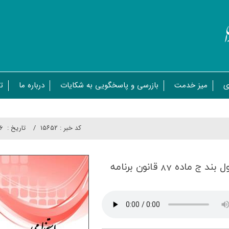
ی
میز خدمت
بازرسی و پاسخگویی به شکایات
درباره ما
ت
کد خبر :
۱۵۶۵۲
تاريخ :
۰۶
آزمون استخدامی ایثارگران مشمول بند ج ماده 87 قانون برنامه