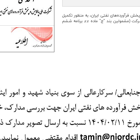
پخش فرآورده‌های نفتی ایران، به منظور تکمیل
مدارک پذیرفته‌شدگان آزمون استخدامی این شرکت (مشمولین بند "ج" ماده 87 برنامه ششم